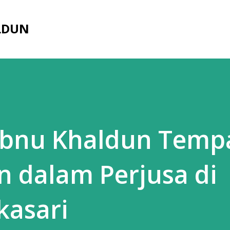
Langsung ke konten utama
ALDUN
 Ibnu Khaldun Temp
 dalam Perjusa di
kasari