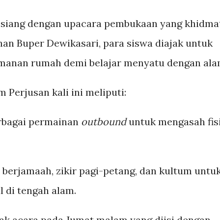
 siang dengan upacara pembukaan yang khidmat
n Buper Dewikasari, para siswa diajak untuk
manan rumah demi belajar menyatu dengan ala
Perjusan kali ini meliputi:
bagai permainan
outbound
untuk mengasah fis
 berjamaah, zikir pagi-petang, dan kultum untu
l di tengah alam.
k acara pada Jumat malam yang diisi dengan