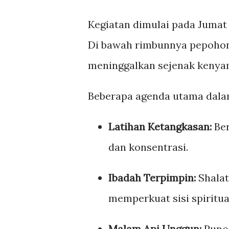
Kegiatan dimulai pada Jumat
Di bawah rimbunnya pepohona
meninggalkan sejenak kenya
Beberapa agenda utama dalam 
Latihan Ketangkasan:
Ber
dan konsentrasi.
Ibadah Terpimpin:
Shalat
memperkuat sisi spiritua
Malam Api Unggun:
Punca